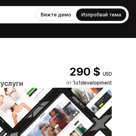
Вижте демо
Изпробвай тема
290 $
USD
 услуги
от
1o1development