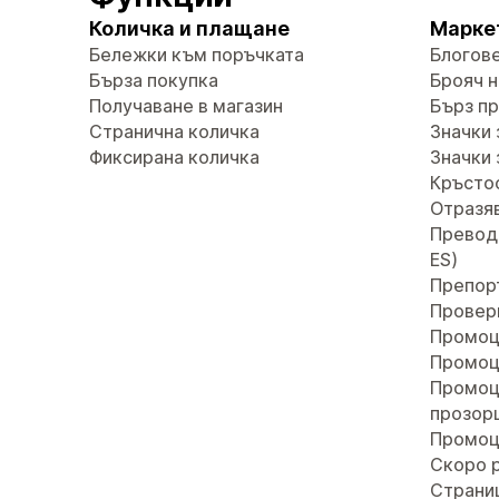
Количка и плащане
Марке
Бележки към поръчката
Блогов
Бърза покупка
Брояч н
Получаване в магазин
Бърз п
Странична количка
Значки 
Фиксирана количка
Значки 
Кръсто
Отразяв
Преводи 
ES)
Препор
Провер
Промоц
Промоц
Промоц
прозор
Промоц
Скоро 
Страни