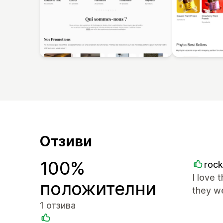
Отзиви
100%
roc
I love 
положителни
they we
1 отзива