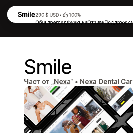
Smile
290 $ USD
•
100%
Общ преглед
Функции
Отзиви
Поддръжка
Smile
Част от „
Nexa
“
•
Nexa Dental Car