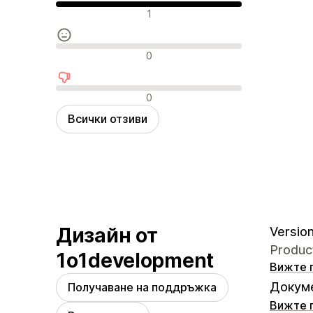
Положителни отзиви
1
Неутрални отзиви
0
Отрицателни отзиви
0
Всички отзиви
Дизайн от
Version
Produc
1o1development
Вижте 
Докуме
Получаване на поддръжка
Вижте 