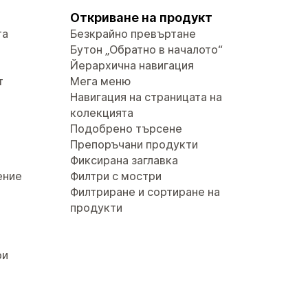
Откриване на продукт
та
Безкрайно превъртане
Бутон „Обратно в началото“
Йерархична навигация
т
Мега меню
Навигация на страницата на
колекцията
Подобрено търсене
Препоръчани продукти
Фиксирана заглавка
ение
Филтри с мостри
Филтриране и сортиране на
продукти
ри