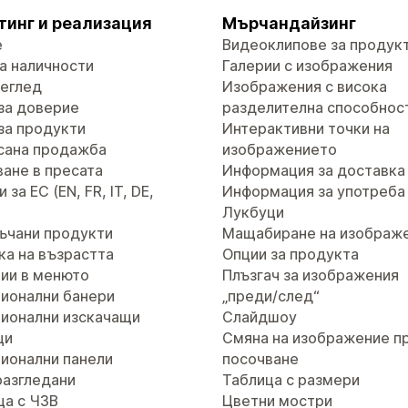
тинг и реализация
Мърчандайзинг
е
Видеоклипове за продук
а наличности
Галерии с изображения
реглед
Изображения с висока
за доверие
разделителна способнос
за продукти
Интерактивни точки на
сана продажба
изображението
ане в пресата
Информация за доставка
за ЕС (EN, FR, IT, DE,
Информация за употреба
Лукбуци
ъчани продукти
Мащабиране на изображ
ка на възрастта
Опции за продукта
ии в менюто
Плъзгач за изображения
ионални банери
„преди/след“
ионални изскачащи
Слайдшоу
ци
Смяна на изображение п
ионални панели
посочване
разгледани
Таблица с размери
ца с ЧЗВ
Цветни мостри