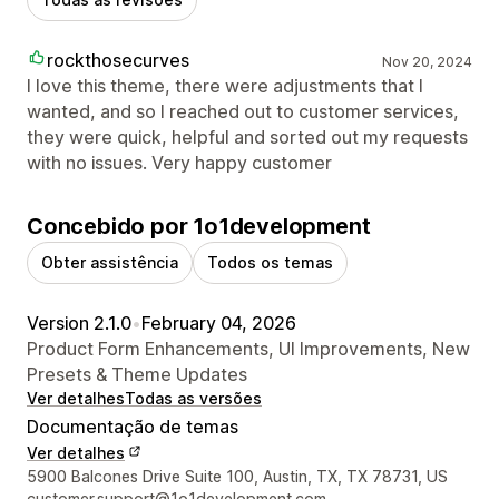
rockthosecurves
Nov 20, 2024
I love this theme, there were adjustments that I
wanted, and so I reached out to customer services,
they were quick, helpful and sorted out my requests
with no issues. Very happy customer
Concebido por 1o1development
Obter assistência
Todos os temas
Version 2.1.0
•
February 04, 2026
Product Form Enhancements, UI Improvements, New
Presets & Theme Updates
Ver detalhes
Todas as versões
Documentação de temas
Ver detalhes
Detalhes de contacto do designer
5900 Balcones Drive Suite 100, Austin, TX, TX 78731, US
customer.support@1o1development.com