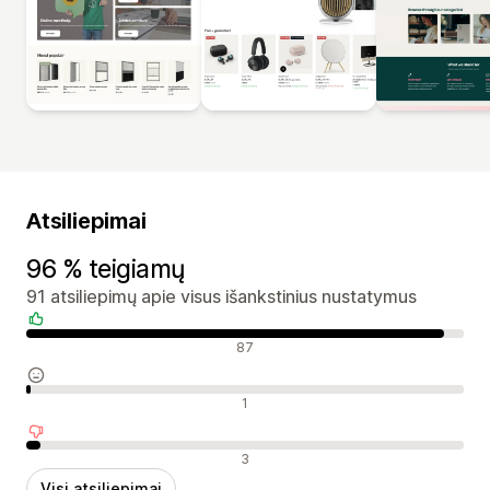
Atsiliepimai
96 % teigiamų
91 atsiliepimų apie visus išankstinius nustatymus
Teigiami atsiliepimai
87
Neutralūs atsiliepimai
1
Neigiami atsiliepimai
3
Visi atsiliepimai