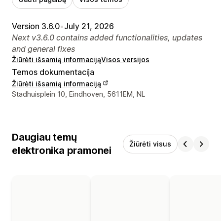
Version 3.6.0
•
July 21, 2026
Next v3.6.0 contains added functionalities, updates
and general fixes
Žiūrėti išsamią informaciją
Visos versijos
Temos dokumentacija
Žiūrėti išsamią informaciją
Kūrėjo kontaktiniai duomenys
Stadhuisplein 10, Eindhoven, 5611EM, NL
Daugiau temų
Žiūrėti visus
elektronika pramonei