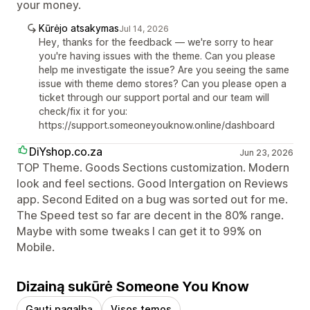
your money.
Kūrėjo atsakymas
Jul 14, 2026
Hey, thanks for the feedback — we're sorry to hear
you're having issues with the theme. Can you please
help me investigate the issue? Are you seeing the same
issue with theme demo stores? Can you please open a
ticket through our support portal and our team will
check/fix it for you:
https://support.someoneyouknow.online/dashboard
DiYshop.co.za
Jun 23, 2026
TOP Theme. Goods Sections customization. Modern
look and feel sections. Good Intergation on Reviews
app. Second Edited on a bug was sorted out for me.
The Speed test so far are decent in the 80% range.
Maybe with some tweaks I can get it to 99% on
Mobile.
Dizainą sukūrė Someone You Know
Gauti pagalbą
Visos temos