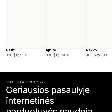
Petit
Ignite
Nexvo
390 $
99%
380 $
100%
400 $
99%
SUKURTA PREKYBAI
Geriausios pasaulyje
internetinės
parduotuvės naudoja