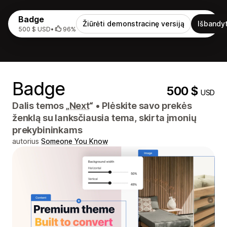
Badge
Žiūrėti demonstracinę versiją
Išbandyt
500 $ USD
•
96%
Badge
500 $
USD
Dalis temos „
Next
“
•
Plėskite savo prekės
ženklą su lanksčiausia tema, skirta įmonių
prekybininkams
autorius
Someone You Know