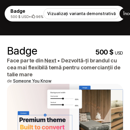
Badge
Vizualizați varianta demonstrativă
Înc
500 $ USD
•
96%
Badge
500 $
USD
Face parte din
Next
•
Dezvoltă-ți brandul cu
cea mai flexibilă temă pentru comercianții de
talie mare
de
Someone You Know