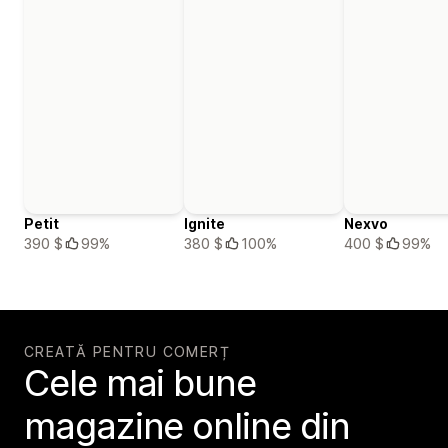
Petit
Ignite
Nexvo
390 $
99%
380 $
100%
400 $
99%
CREATĂ PENTRU COMERȚ
Cele mai bune
magazine online din