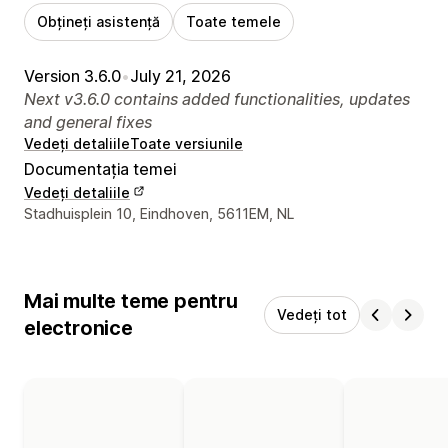
Obțineți asistență
Toate temele
Version 3.6.0
•
July 21, 2026
Next v3.6.0 contains added functionalities, updates
and general fixes
Vedeți detaliile
Toate versiunile
Documentația temei
Vedeți detaliile
Detaliile de contact ale designerului
Stadhuisplein 10, Eindhoven, 5611EM, NL
Mai multe teme pentru
Vedeți tot
electronice