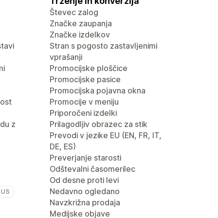
Trženje in konverzija
Števec zalog
Značke zaupanja
Značke izdelkov
tavi
Stran s pogosto zastavljenimi
vprašanji
mi
Promocijske ploščice
Promocijske pasice
Promocijska pojavna okna
nost
Promocije v meniju
Priporočeni izdelki
du z
Prilagodljiv obrazec za stik
Prevodi v jezike EU (EN, FR, IT,
DE, ES)
Preverjanje starosti
Odštevalni časomerilec
Od desne proti levi
Nedavno ogledano
LUS
Navzkrižna prodaja
Medijske objave