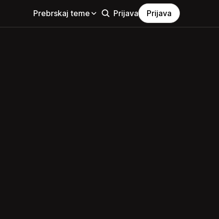
Prebrskaj teme
Prijava
Prijava