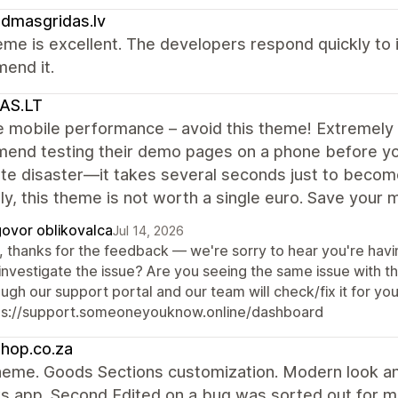
ldmasgridas.lv
me is excellent. The developers respond quickly to in
end it.
AS.LT
e mobile performance – avoid this theme! Extremely 
nd testing their demo pages on a phone before you 
e disaster—it takes several seconds just to become 
y, this theme is not worth a single euro. Save your 
ovor oblikovalca
Jul 14, 2026
, thanks for the feedback — we're sorry to hear you're havi
investigate the issue? Are you seeing the same issue with 
ugh our support portal and our team will check/fix it for you
ps://support.someoneyouknow.online/dashboard
hop.co.za
eme. Goods Sections customization. Modern look and
 app. Second Edited on a bug was sorted out for me