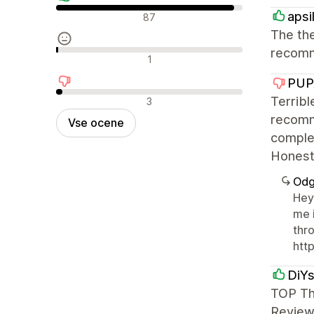
Pozitivne ocene
apsi
87
The the
recomm
Nevtralne ocene
1
PUP
Negativne ocene
Terribl
3
recomme
Vse ocene
complet
Honestl
Odg
Hey
me 
thro
htt
DiYs
TOP Th
Reviews