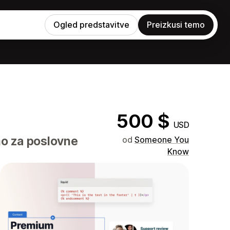
Ogled predstavitve
Preizkusi temo
500 $
USD
mo za poslovne
od
Someone You
Know