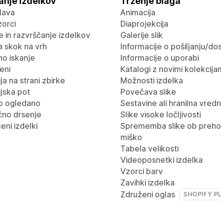
anje izdelkov
Trženje blaga
lava
Animacija
vzorci
Diaprojekcija
nje in razvrščanje izdelkov
Galerije slik
 skok na vrh
Informacije o pošiljanju/dos
no iskanje
Informacije o uporabi
eni
Katalogi z novimi kolekcija
ja na strani zbirke
Možnosti izdelka
jska pot
Povečava slike
o ogledano
Sestavine ali hranilna vred
no drsenje
Slike visoke ločljivosti
eni izdelki
Sprememba slike ob preho
miško
Tabela velikosti
Videoposnetki izdelka
Vzorci barv
Zavihki izdelka
Združeni oglas
SHOPIFY P