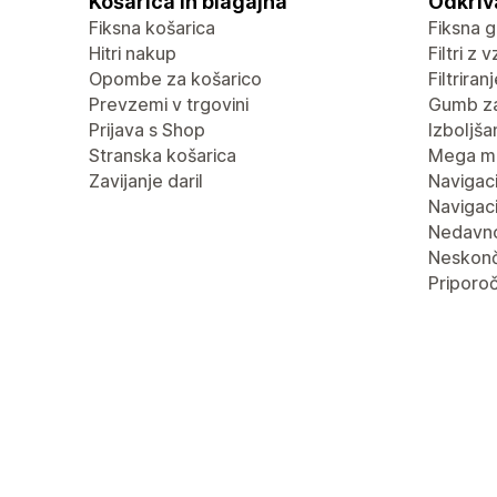
Košarica in blagajna
Odkriv
Fiksna košarica
Fiksna g
Hitri nakup
Filtri z 
Opombe za košarico
Filtrira
Prevzemi v trgovini
Gumb za
Prijava s Shop
Izboljša
Stranska košarica
Mega m
Zavijanje daril
Navigaci
Navigaci
Nedavn
Neskonč
Priporoč