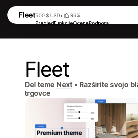
Fleet
500 $ USD
•
96%
Pregled
Funkcije
Ocene
Podpora
Fleet
Del teme
Next
•
Razširite svojo b
trgovce