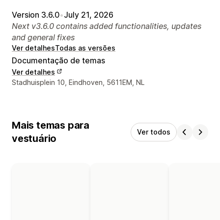
Version 3.6.0
•
July 21, 2026
Next v3.6.0 contains added functionalities, updates
and general fixes
Ver detalhes
Todas as versões
Documentação de temas
Ver detalhes
Detalhes de contacto do designer
Stadhuisplein 10, Eindhoven, 5611EM, NL
Mais temas para
Ver todos
vestuário