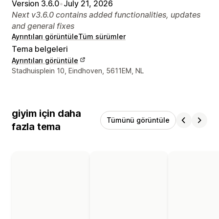
Version 3.6.0
•
July 21, 2026
Next v3.6.0 contains added functionalities, updates
and general fixes
Ayrıntıları görüntüle
Tüm sürümler
Tema belgeleri
Ayrıntıları görüntüle
Tasarımcı iletişim bilgileri
Stadhuisplein 10, Eindhoven, 5611EM, NL
giyim için daha
Tümünü görüntüle
fazla tema