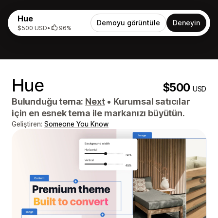
Hue
Demoyu görüntüle
Deneyin
$500 USD
•
96%
Hue
$500
USD
Bulunduğu tema:
Next
•
Kurumsal satıcılar
için en esnek tema ile markanızı büyütün.
Geliştiren:
Someone You Know