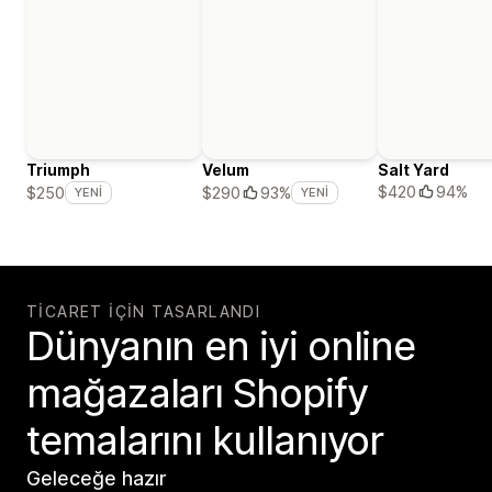
Triumph
Velum
Salt Yard
$420
94%
$250
$290
93%
YENI
YENI
TICARET IÇIN TASARLANDI
Dünyanın en iyi online
mağazaları Shopify
temalarını kullanıyor
Geleceğe hazır