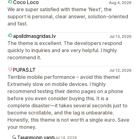
Coco Loco
Aug 4, 2026
We are super satisfied with theme 'Next', the
support is personal, clear answer, solution-oriented
and fast.
apsildmasgridas.lv
Jul 13, 2026
The theme is excellent. The developers respond
quickly to inquiries and are very helpful. I highly
recommend it.
PUPAS.LT
Jul 12, 2026
Terrible mobile performance – avoid this theme!
Extremely slow on mobile devices. I highly
recommend testing their demo pages on a phone
before you even consider buying this. It is a
complete disaster—it takes several seconds just to
become scrollable, and the lag is unbearable.
Honestly, this theme is not worth a single euro. Save
your money.
Tasarımcının yanıtı
Jul 14, 2026