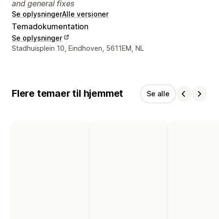
and general fixes
Se oplysninger
Alle versioner
Temadokumentation
Se oplysninger
Se kontaktoplysninger
Stadhuisplein 10, Eindhoven, 5611EM, NL
Flere temaer til hjemmet
Se alle