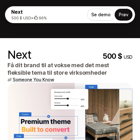
Next
Se demo
Prøv
500 $ USD
•
96%
Next
500 $
USD
Få dit brand til at vokse med det mest
fleksible tema til store virksomheder
af
Someone You Know