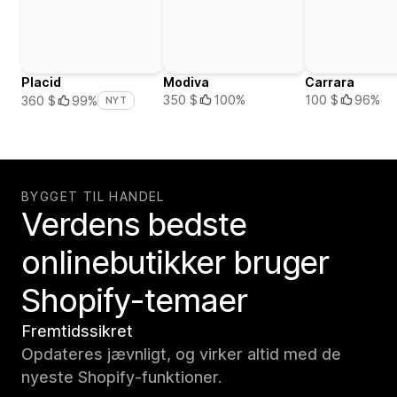
Placid
Modiva
Carrara
350 $
100%
100 $
96%
360 $
99%
NYT
BYGGET TIL HANDEL
Verdens bedste
onlinebutikker bruger
Shopify-temaer
Fremtidssikret
Opdateres jævnligt, og virker altid med de
nyeste Shopify-funktioner.