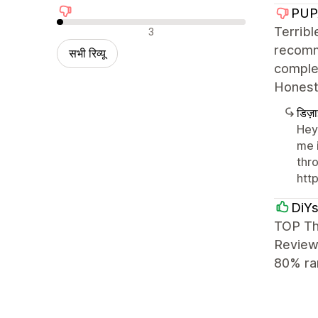
PUP
नकारात्मक रिव्यू
Terribl
3
recomme
सभी रिव्यू
complet
Honestl
डिज़
Hey
me 
thro
htt
DiYs
TOP Th
Reviews
80% ra