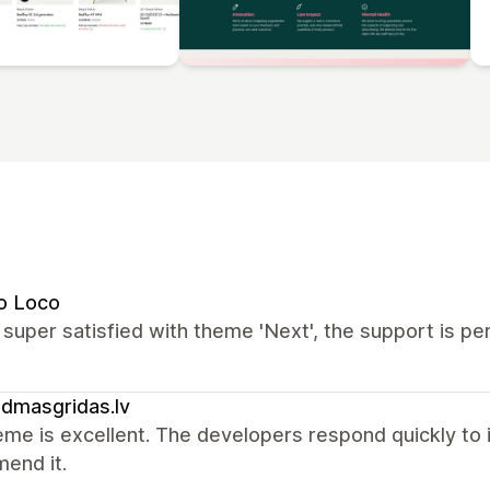
o Loco
super satisfied with theme 'Next', the support is pe
ldmasgridas.lv
me is excellent. The developers respond quickly to in
end it.