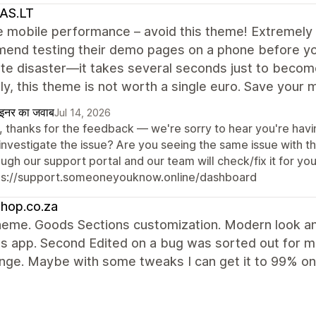
AS.LT
e mobile performance – avoid this theme! Extremely 
nd testing their demo pages on a phone before you 
e disaster—it takes several seconds just to become 
y, this theme is not worth a single euro. Save your 
ाइनर का जवाब
Jul 14, 2026
, thanks for the feedback — we're sorry to hear you're havi
investigate the issue? Are you seeing the same issue with 
ugh our support portal and our team will check/fix it for you
ps://support.someoneyouknow.online/dashboard
hop.co.za
eme. Goods Sections customization. Modern look and
 app. Second Edited on a bug was sorted out for me
nge. Maybe with some tweaks I can get it to 99% on