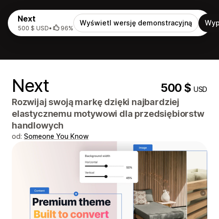
Next
Wyświetl wersję demonstracyjną
Wyp
500 $ USD
•
96%
Next
500 $
USD
Rozwijaj swoją markę dzięki najbardziej
elastycznemu motywowi dla przedsiębiorstw
handlowych
od:
Someone You Know