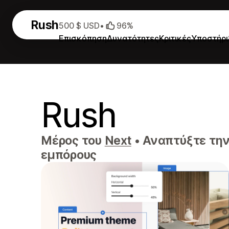
Rush
500 $ USD
•
96%
Επισκόπηση
Δυνατότητες
Κριτικές
Υποστήρι
Rush
Μέρος του
Next
•
Αναπτύξτε την 
εμπόρους