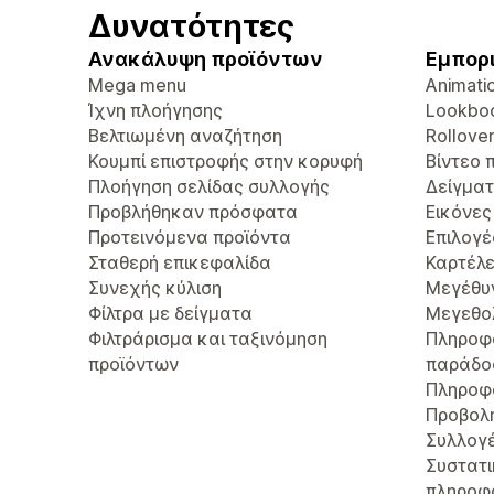
Δυνατότητες
Ανακάλυψη προϊόντων
Εμπορ
Mega menu
Animati
Ίχνη πλοήγησης
Lookbo
Βελτιωμένη αναζήτηση
Rollove
Κουμπί επιστροφής στην κορυφή
Βίντεο 
Πλοήγηση σελίδας συλλογής
Δείγμα
Προβλήθηκαν πρόσφατα
Εικόνες
Προτεινόμενα προϊόντα
Επιλογέ
Σταθερή επικεφαλίδα
Καρτέλε
Συνεχής κύλιση
Μεγέθυ
Φίλτρα με δείγματα
Μεγεθο
Φιλτράρισμα και ταξινόμηση
Πληροφ
προϊόντων
παράδο
Πληροφ
Προβολ
Συλλογ
Συστατι
πληροφ