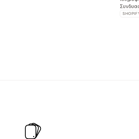
Συνδυα
SHOPIF