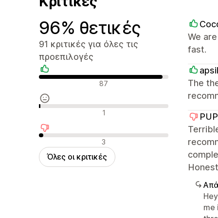
Κριτικές
96% θετικές
Coc
We are 
91 κριτικές για όλες τις
fast.
προεπιλογές
apsi
Θετικές κριτικές
The the
87
recomm
Ουδέτερες κριτικές
1
PUP
Terribl
Αρνητικές κριτικές
recomme
3
complet
Όλες οι κριτικές
Honestl
Απά
Hey
me 