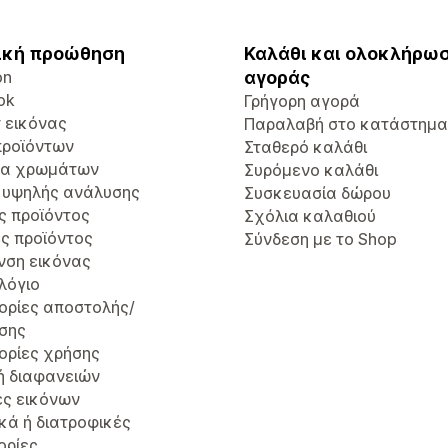
ική προώθηση
Καλάθι και ολοκλήρω
on
αγοράς
ok
Γρήγορη αγορά
r εικόνας
Παραλαβή στο κατάστημα
προϊόντων
Σταθερό καλάθι
τα χρωμάτων
Συρόμενο καλάθι
 υψηλής ανάλυσης
Συσκευασία δώρου
ς προϊόντος
Σχόλια καλαθιού
ς προϊόντος
Σύνδεση με το Shop
νση εικόνας
λόγιο
ορίες αποστολής/
σης
ορίες χρήσης
ή διαφανειών
ές εικόνων
κά ή διατροφικές
ορίες