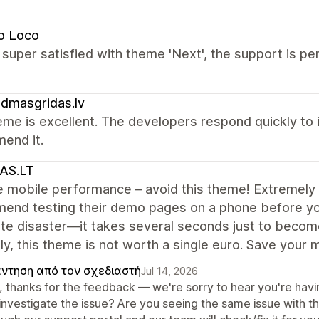
o Loco
super satisfied with theme 'Next', the support is pe
ldmasgridas.lv
me is excellent. The developers respond quickly to in
end it.
AS.LT
e mobile performance – avoid this theme! Extremely 
nd testing their demo pages on a phone before you 
e disaster—it takes several seconds just to become 
y, this theme is not worth a single euro. Save your 
ντηση από τον σχεδιαστή
Jul 14, 2026
, thanks for the feedback — we're sorry to hear you're havi
investigate the issue? Are you seeing the same issue with 