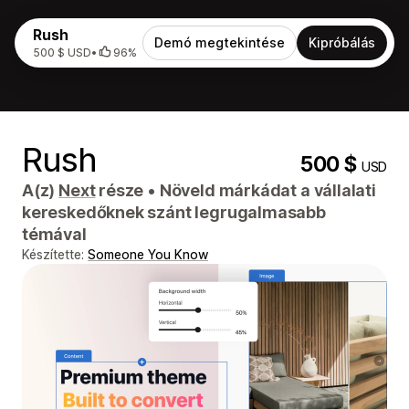
Rush
Demó megtekintése
Kipróbálás
500 $ USD
•
96%
Rush
500 $
USD
A(z)
Next
része
•
Növeld márkádat a vállalati
kereskedőknek szánt legrugalmasabb
témával
Készítette:
Someone You Know