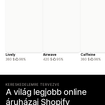
Lively
Airwave
Caffeine
380 $
98%
420 $
95%
380 $
98%
KERESKEDELEMRE TERVEZVE
A világ legjobb online
áruházai Shopify