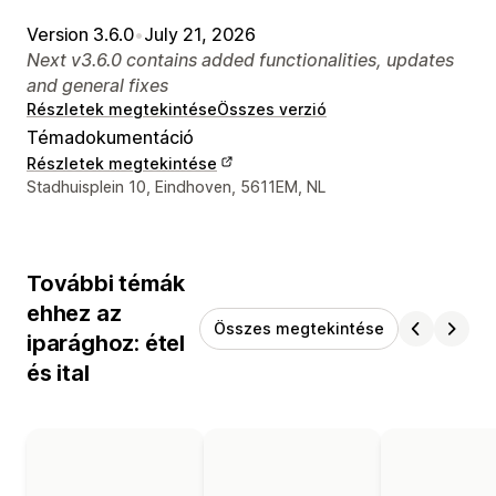
Version 3.6.0
•
July 21, 2026
Next v3.6.0 contains added functionalities, updates
and general fixes
Részletek megtekintése
Összes verzió
Témadokumentáció
Részletek megtekintése
Dizájner kapcsolattartási adatai
Stadhuisplein 10, Eindhoven, 5611EM, NL
További témák
ehhez az
Összes megtekintése
iparághoz: étel
és ital