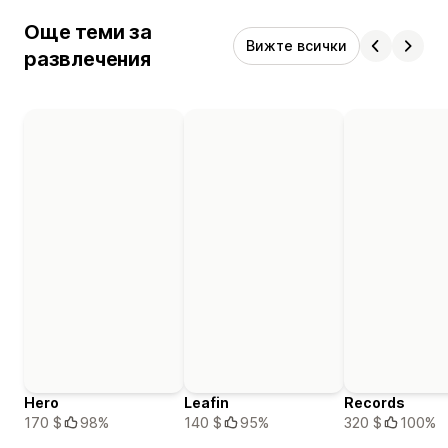
Още теми за
Вижте всички
развлечения
Hero
Leafin
Records
170 $
98%
140 $
95%
320 $
100%