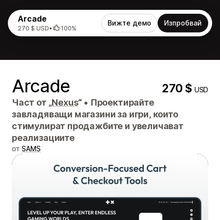
Arcade
Вижте демо
Изпробвай
270 $ USD
•
100%
Arcade
270 $
USD
Част от „
Nexus
“
•
Проектирайте
завладяващи магазини за игри, които
стимулират продажбите и увеличават
реализациите
от
SAMS