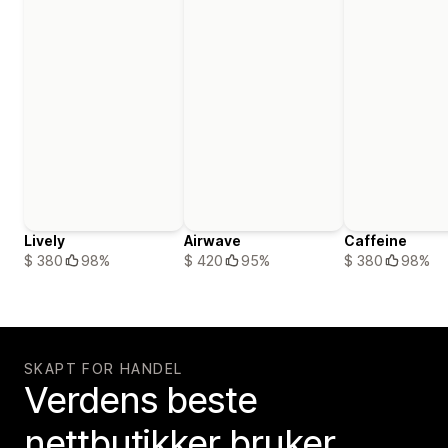
Lively
Airwave
Caffeine
$ 380
98%
$ 420
95%
$ 380
98%
SKAPT FOR HANDEL
Verdens beste
nettbutikker bruker