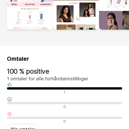
Omtaler
100 % positive
1 omtaler for alle forhåndsinnstillinger
Positive omtaler
1
Nøytrale omtaler
0
Negative omtaler
0