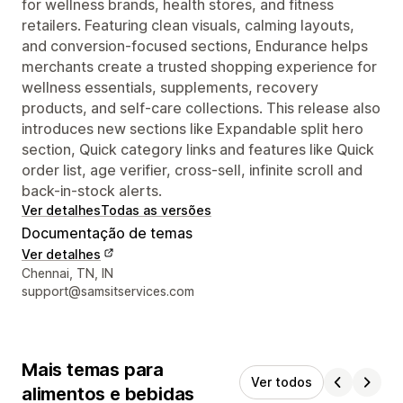
for wellness brands, health stores, and fitness
retailers. Featuring clean visuals, calming layouts,
and conversion-focused sections, Endurance helps
merchants create a trusted shopping experience for
wellness essentials, supplements, recovery
products, and self-care collections. This release also
introduces new sections like Expandable split hero
section, Quick category links and features like Quick
order list, age verifier, cross-sell, infinite scroll and
back-in-stock alerts.
Ver detalhes
Todas as versões
Documentação de temas
Ver detalhes
Detalhes de contacto do designer
Chennai, TN, IN
support@samsitservices.com
Mais temas para
Ver todos
alimentos e bebidas