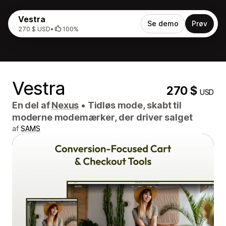
Vestra
Se demo
Prøv
270 $ USD
•
100%
Vestra
270 $
USD
En del af
Nexus
•
Tidløs mode, skabt til
moderne modemærker, der driver salget
af
SAMS