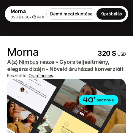
Morna
Demó megtekintése
Kipróbálás
320 $ USD
•
94%
Morna
320 $
USD
A(z)
Nimbus
része
•
Gyors teljesítmény,
elegáns dizájn – Növeld áruházad konverzióit
Készítette:
OranThemes