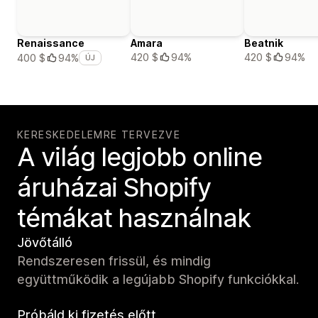
Renaissance
Amara
Beatnik
420 $
94%
420 $
94%
400 $
94%
ÚJ
KERESKEDELEMRE TERVEZVE
A világ legjobb online
áruházai Shopify
témákat használnak
Jövőtálló
Rendszeresen frissül, és mindig
együttműködik a legújabb Shopify funkciókkal.
Próbáld ki fizetés előtt