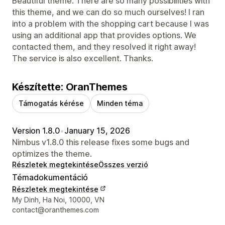
Beautiful theme. There are so many possibilities with
this theme, and we can do so much ourselves! I ran
into a problem with the shopping cart because I was
using an additional app that provides options. We
contacted them, and they resolved it right away!
The service is also excellent. Thanks.
Készítette: OranThemes
Támogatás kérése
Minden téma
Version 1.8.0
•
January 15, 2026
Nimbus v1.8.0 this release fixes some bugs and
optimizes the theme.
Részletek megtekintése
Összes verzió
Témadokumentáció
Részletek megtekintése
Dizájner kapcsolattartási adatai
My Dinh, Ha Noi, 10000, VN
contact@oranthemes.com