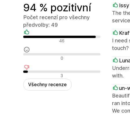
94 % pozitivní
Issy
The the
Počet recenzí pro všechny
service
předvolby: 49
Kraf
Pozitivní recenze
I need 
46
touch?
Neutrální recenze
0
Lun
Underr
Negativní recenze
with.
3
Všechny recenze
un-
Beautif
ran int
We cont