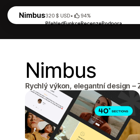
Nimbus
320 $ USD
•
94%
Přehled
Funkce
Recenze
Podpora
Nimbus
Rychlý výkon, elegantní design 