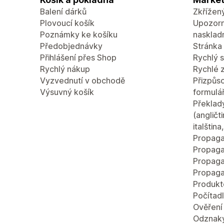
Balení dárků
Zkřížen
Plovoucí košík
Upozorn
Poznámky ke košíku
nasklad
Předobjednávky
Stránka 
Přihlášení přes Shop
Rychlý 
Rychlý nákup
Rychlé 
Vyzvednutí v obchodě
Přizpůso
Výsuvný košík
formulá
Překlad
(angličt
italštin
Propaga
Propaga
Propaga
Propaga
Produkt
Počítad
Ověření
Odznaky