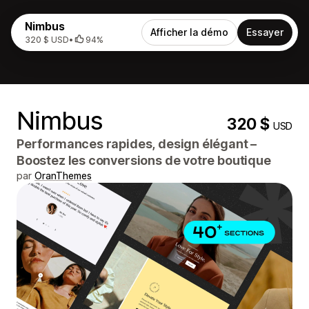
Nimbus
Afficher la démo
Essayer
320 $ USD
•
94%
Nimbus
320 $
USD
Performances rapides, design élégant –
Boostez les conversions de votre boutique
par
OranThemes