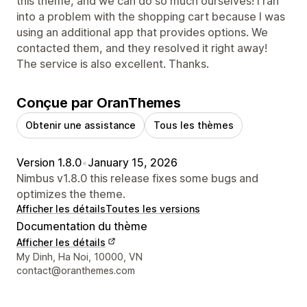
this theme, and we can do so much ourselves! I ran
into a problem with the shopping cart because I was
using an additional app that provides options. We
contacted them, and they resolved it right away!
The service is also excellent. Thanks.
Conçue par OranThemes
Obtenir une assistance
Tous les thèmes
Version 1.8.0
•
January 15, 2026
Nimbus v1.8.0 this release fixes some bugs and
optimizes the theme.
Afficher les détails
Toutes les versions
Documentation du thème
Afficher les détails
Coordonnées du concepteur
My Dinh, Ha Noi, 10000, VN
contact@oranthemes.com