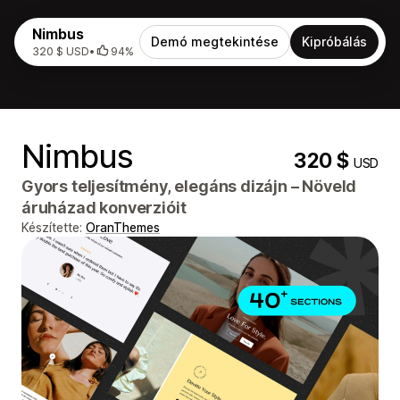
Nimbus
Demó megtekintése
Kipróbálás
320 $ USD
•
94%
Nimbus
320 $
USD
Gyors teljesítmény, elegáns dizájn – Növeld
áruházad konverzióit
Készítette:
OranThemes