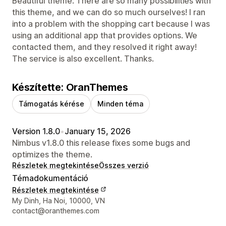
Beautiful theme. There are so many possibilities with
this theme, and we can do so much ourselves! I ran
into a problem with the shopping cart because I was
using an additional app that provides options. We
contacted them, and they resolved it right away!
The service is also excellent. Thanks.
Készítette: OranThemes
Támogatás kérése
Minden téma
Version 1.8.0
•
January 15, 2026
Nimbus v1.8.0 this release fixes some bugs and
optimizes the theme.
Részletek megtekintése
Összes verzió
Témadokumentáció
Részletek megtekintése
Dizájner kapcsolattartási adatai
My Dinh, Ha Noi, 10000, VN
contact@oranthemes.com