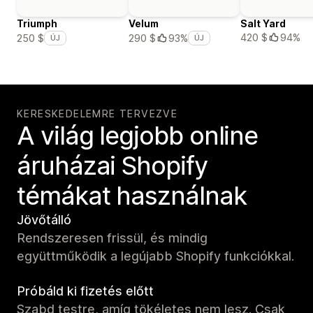
Triumph
Velum
Salt Yard
420 $
94%
250 $
290 $
93%
ÚJ
ÚJ
KERESKEDELEMRE TERVEZVE
A világ legjobb online
áruházai Shopify
témákat használnak
Jövőtálló
Rendszeresen frissül, és mindig
együttműködik a legújabb Shopify funkciókkal.
Próbáld ki fizetés előtt
Szabd testre, amíg tökéletes nem lesz. Csak