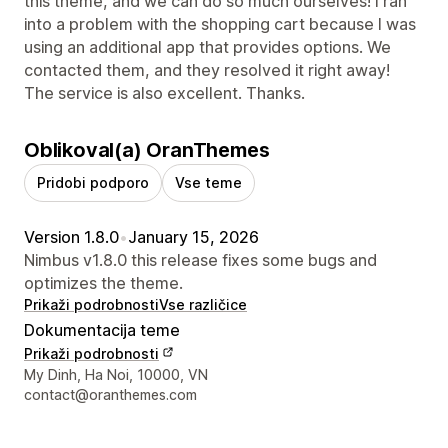
this theme, and we can do so much ourselves! I ran
into a problem with the shopping cart because I was
using an additional app that provides options. We
contacted them, and they resolved it right away!
The service is also excellent. Thanks.
Oblikoval(a) OranThemes
Pridobi podporo
Vse teme
Version 1.8.0
•
January 15, 2026
Nimbus v1.8.0 this release fixes some bugs and
optimizes the theme.
Prikaži podrobnosti
Vse različice
Dokumentacija teme
Prikaži podrobnosti
Podatki za stik z oblikovalcem
My Dinh, Ha Noi, 10000, VN
contact@oranthemes.com