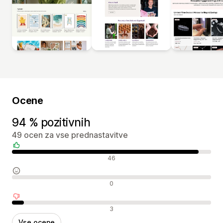
Ocene
94 % pozitivnih
49 ocen za vse prednastavitve
Pozitivne ocene
46
Nevtralne ocene
0
Negativne ocene
3
Vse ocene