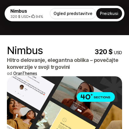
Nimbus
Ogled predstavitve
Preizkusi
320 $ USD
•
94%
Nimbus
320 $
USD
Hitro delovanje, elegantna oblika – povečajte
konverzije v svoji trgovini
od
OranThemes