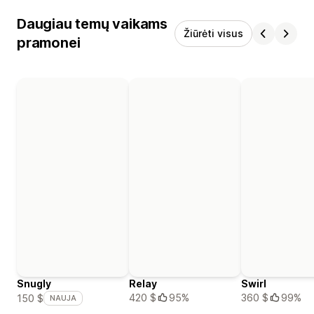
Daugiau temų vaikams
Žiūrėti visus
pramonei
Snugly
Relay
Swirl
420 $
95%
360 $
99%
150 $
NAUJA