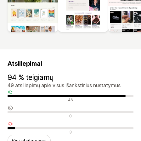
Atsiliepimai
94 % teigiamų
49 atsiliepimų apie visus išankstinius nustatymus
Teigiami atsiliepimai
46
Neutralūs atsiliepimai
0
Neigiami atsiliepimai
3
Visi atsiliepimai