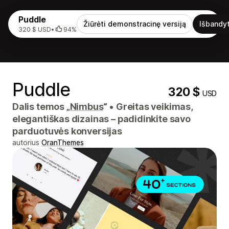
Puddle
Žiūrėti demonstracinę versiją
Išbandyt
320 $ USD
•
94%
Puddle
320 $
USD
Dalis temos „
Nimbus
“
•
Greitas veikimas,
elegantiškas dizainas – padidinkite savo
parduotuvės konversijas
autorius
OranThemes