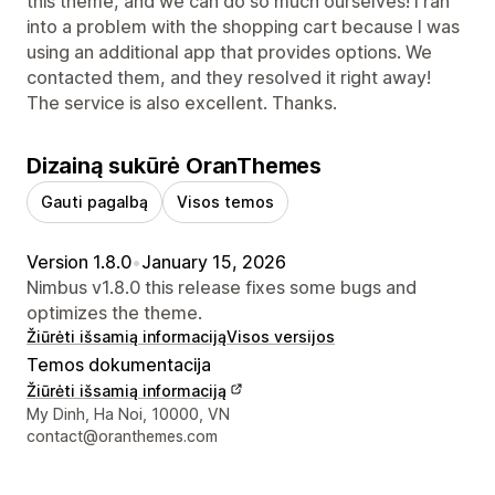
this theme, and we can do so much ourselves! I ran
into a problem with the shopping cart because I was
using an additional app that provides options. We
contacted them, and they resolved it right away!
The service is also excellent. Thanks.
Dizainą sukūrė OranThemes
Gauti pagalbą
Visos temos
Version 1.8.0
•
January 15, 2026
Nimbus v1.8.0 this release fixes some bugs and
optimizes the theme.
Žiūrėti išsamią informaciją
Visos versijos
Temos dokumentacija
Žiūrėti išsamią informaciją
Kūrėjo kontaktiniai duomenys
My Dinh, Ha Noi, 10000, VN
contact@oranthemes.com