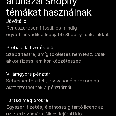
áruházai Shopify
témákat használnak
Jövőtálló
Rendszeresen frissül, és mindig
együttműködik a legújabb Shopify funkciókkal.
Próbáld ki fizetés előtt
Szabd testre, amíg tökéletes nem lesz. Csak
akkor fizess, amikor közzéteszed.
Villámgyors pénztár
Sebességtesztelt, így vásárlóid rekordidő
alatt fizethetnek a pénztárnál.
Tartsd meg örökre
Egyszeri fizetés, élethosszig tartó licenc az
üzleted számára. Nincs lejárati idő.