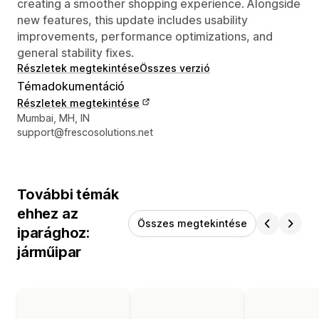
creating a smoother shopping experience. Alongside
new features, this update includes usability
improvements, performance optimizations, and
general stability fixes.
Részletek megtekintése
Összes verzió
Témadokumentáció
Részletek megtekintése
Dizájner kapcsolattartási adatai
Mumbai, MH, IN
support@frescosolutions.net
További témák
ehhez az
Összes megtekintése
iparághoz:
járműipar