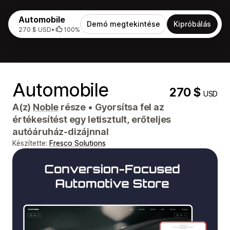
Automobile
Demó megtekintése
Kipróbálás
270 $ USD
•
100%
Automobile
270 $
USD
A(z)
Noble
része
•
Gyorsítsa fel az
értékesítést egy letisztult, erőteljes
autóáruház-dizájnnal
Készítette:
Fresco Solutions