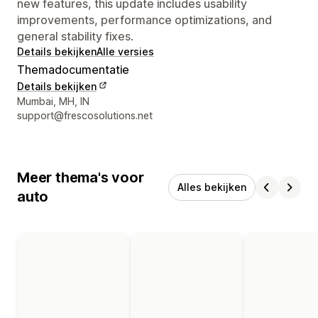
new features, this update includes usability
improvements, performance optimizations, and
general stability fixes.
Details bekijken
Alle versies
Themadocumentatie
Details bekijken
Contactgegevens ontwerper
Mumbai, MH, IN
support@frescosolutions.net
Meer thema's voor
Alles bekijken
auto