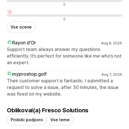
Nevtralne ocene
0
Negativne ocene
0
Vse ocene
Rayon d'Or
Aug 8, 2026
Support team always answer my questions
efficiently. It’s perfect for someone like me who’s not
an expert.
myproshop.golf
Aug 7, 2026
Their customer support is fantastic. I submitted a
request to solve a issue, after 30 minutes, the issue
was fixed on my website.
Oblikoval(a) Fresco Solutions
Pridobi podporo
Vse teme