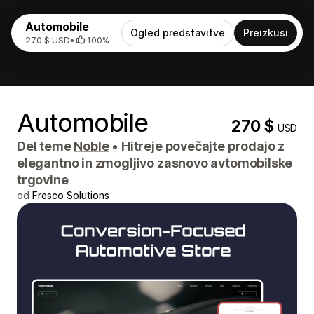
Automobile
Ogled predstavitve
Preizkusi
270 $ USD
•
100%
Automobile
270 $
USD
Del teme
Noble
•
Hitreje povečajte prodajo z
elegantno in zmogljivo zasnovo avtomobilske
trgovine
od
Fresco Solutions