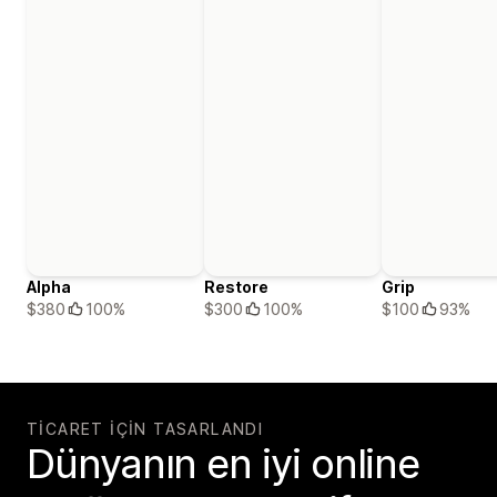
Alpha
Restore
Grip
$380
100%
$300
100%
$100
93%
TICARET IÇIN TASARLANDI
Dünyanın en iyi online