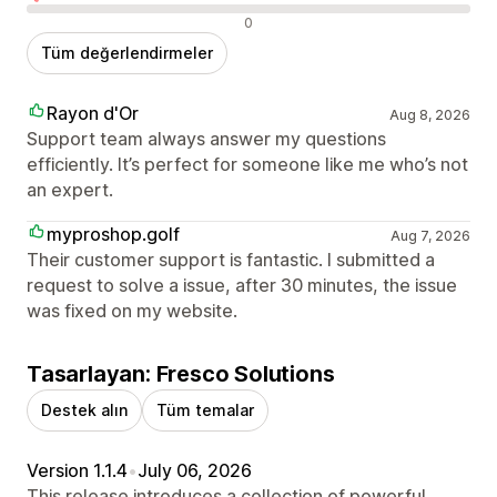
Olumsuz değerlendirmeler
0
Tüm değerlendirmeler
Rayon d'Or
Aug 8, 2026
Support team always answer my questions
efficiently. It’s perfect for someone like me who’s not
an expert.
myproshop.golf
Aug 7, 2026
Their customer support is fantastic. I submitted a
request to solve a issue, after 30 minutes, the issue
was fixed on my website.
Tasarlayan: Fresco Solutions
Destek alın
Tüm temalar
Version 1.1.4
•
July 06, 2026
This release introduces a collection of powerful