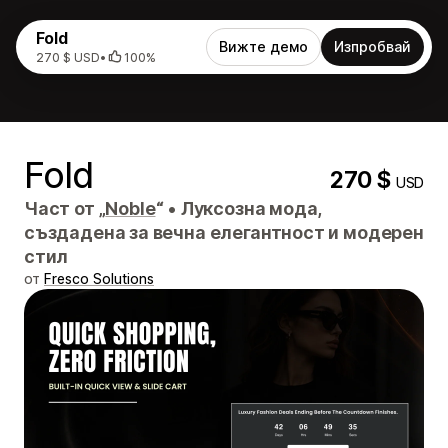
Fold
Вижте демо
Изпробвай
270 $ USD
•
100%
Fold
270 $
USD
Част от „
Noble
“
•
Луксозна мода,
създадена за вечна елегантност и модерен
стил
от
Fresco Solutions