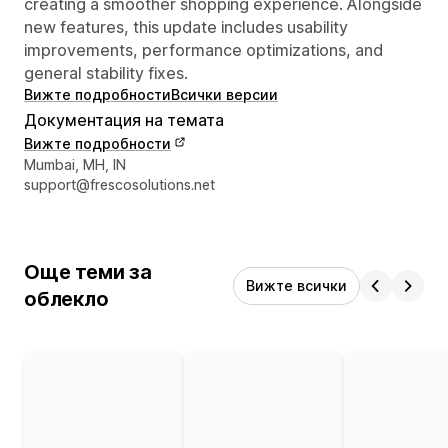
creating a smoother shopping experience. Alongside
new features, this update includes usability
improvements, performance optimizations, and
general stability fixes.
Вижте подробности
Всички версии
Документация на темата
Вижте подробности
Данни за връзка с дизайнера
Mumbai, MH, IN
support@frescosolutions.net
Още теми за
Вижте всички
облекло