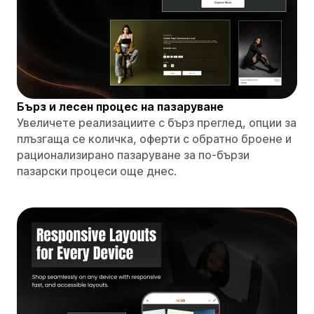
Бърз и лесен процес на пазаруване
Увеличете реализациите с бърз преглед, опции за
плъзгаща се количка, оферти с обратно броене и
рационализирано пазаруване за по-бързи
пазарски процеси още днес.