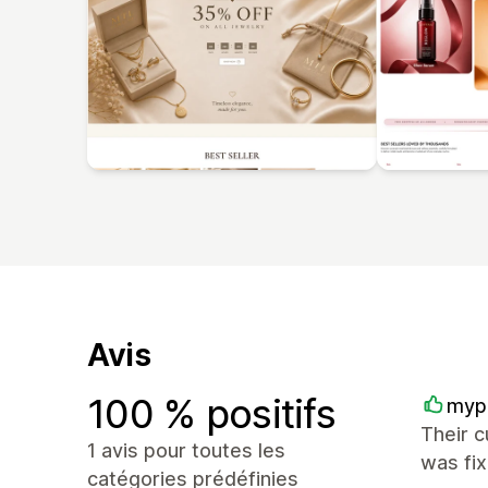
Avis
100 % positifs
myp
Their c
1 avis pour toutes les
was fi
catégories prédéfinies