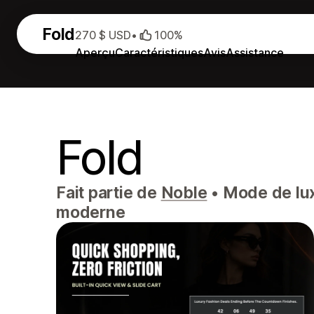
Fold
270 $ USD
•
100%
Aperçu
Caractéristiques
Avis
Assistance
Fold
Fait partie de
Noble
•
Mode de lux
moderne