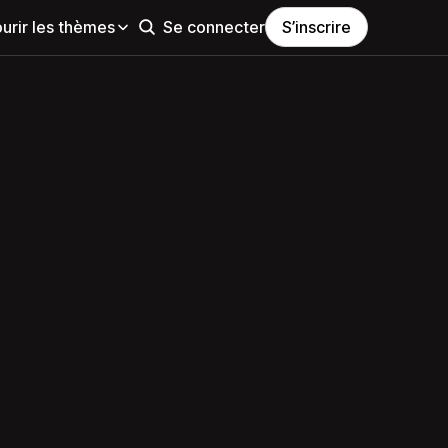
urir les thèmes
Se connecter
S’inscrire