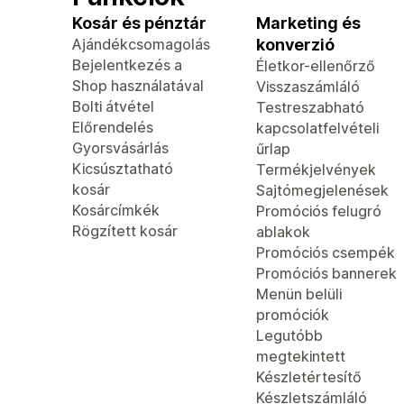
Kosár és pénztár
Marketing és
Ajándékcsomagolás
konverzió
Bejelentkezés a
Életkor-ellenőrző
Shop használatával
Visszaszámláló
Bolti átvétel
Testreszabható
Előrendelés
kapcsolatfelvételi
Gyorsvásárlás
űrlap
Kicsúsztatható
Termékjelvények
kosár
Sajtómegjelenések
Kosárcímkék
Promóciós felugró
Rögzített kosár
ablakok
Promóciós csempék
Promóciós bannerek
Menün belüli
promóciók
Legutóbb
megtekintett
Készletértesítő
Készletszámláló