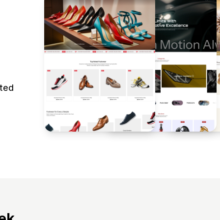
eted
tek