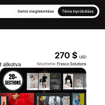
Demó megtekintése
Téma kipróbálása
270 $
USD
t alkotva
Készítette:
Fresco Solutions