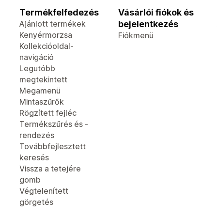
Termékfelfedezés
Vásárlói fiókok és
Ajánlott termékek
bejelentkezés
Kenyérmorzsa
Fiókmenü
Kollekcióoldal-
navigáció
Legutóbb
megtekintett
Megamenü
Mintaszűrők
Rögzített fejléc
Termékszűrés és -
rendezés
Továbbfejlesztett
keresés
Vissza a tetejére
gomb
Végtelenített
görgetés