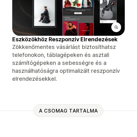
Eszközökhöz Reszponzív Elrendezések
Zökkenőmentes vásárlást biztosíthatsz
telefonokon, táblagépeken és asztali
számítógépeken a sebességre és a
használhatóságra optimalizált reszponzív
elrendezésekkel.
A CSOMAG TARTALMA