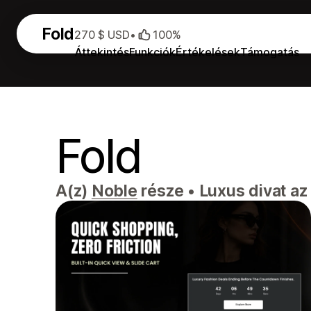
Fold
270 $ USD
•
100%
Áttekintés
Funkciók
Értékelések
Támogatás
Fold
A(z)
Noble
része
•
Luxus divat az 