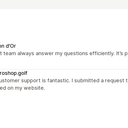
n d'Or
 team always answer my questions efficiently. It’s 
roshop.golf
ustomer support is fantastic. I submitted a request t
xed on my website.