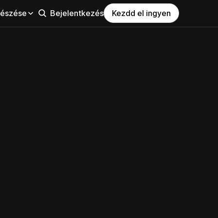
észése
Bejelentkezés
Kezdd el ingyen