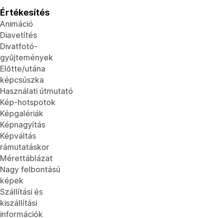
Értékesítés
Animáció
Diavetítés
Divatfotó-
gyűjtemények
Előtte/utána
képcsúszka
Használati útmutató
Kép-hotspotok
Képgalériák
Képnagyítás
Képváltás
rámutatáskor
Mérettáblázat
Nagy felbontású
képek
Szállítási és
kiszállítási
információk