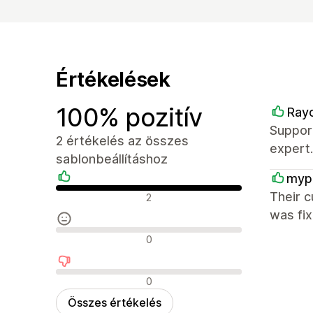
Értékelések
100% pozitív
Rayo
Support
2 értékelés az összes
expert.
sablonbeállításhoz
myp
Pozitív értékelések
Their c
2
was fi
Semleges értékelések
0
Negatív értékelések
0
Összes értékelés