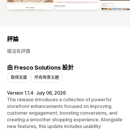
評論
還沒有評價
由 Fresco Solutions 設計
取得支援
所有佈景主題
Version 1.1.4
•
July 06, 2026
This release introduces a collection of powerful
storefront enhancements focused on improving
customer engagement, boosting conversions, and
creating a smoother shopping experience. Alongside
new features, this update includes usability