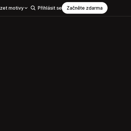
zet motivy
Přihlásit se
Začněte zdarma