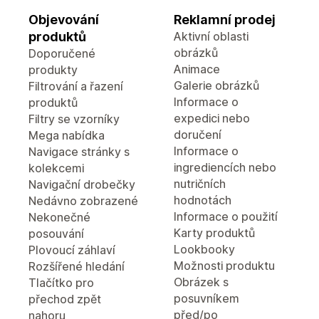
Objevování
Reklamní prodej
produktů
Aktivní oblasti
obrázků
Doporučené
Animace
produkty
Galerie obrázků
Filtrování a řazení
Informace o
produktů
expedici nebo
Filtry se vzorníky
doručení
Mega nabídka
Informace o
Navigace stránky s
ingrediencích nebo
kolekcemi
nutričních
Navigační drobečky
hodnotách
Nedávno zobrazené
Informace o použití
Nekonečné
Karty produktů
posouvání
Lookbooky
Plovoucí záhlaví
Možnosti produktu
Rozšířené hledání
Obrázek s
Tlačítko pro
posuvníkem
přechod zpět
před/po
nahoru