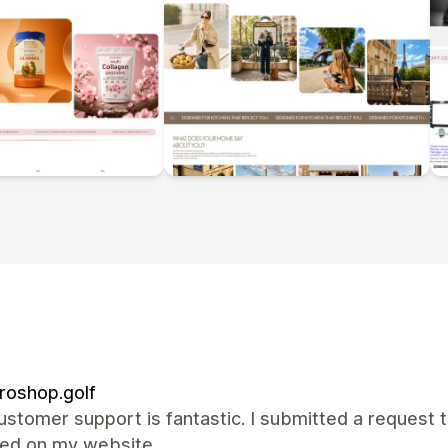
roshop.golf
ustomer support is fantastic. I submitted a request t
xed on my website.