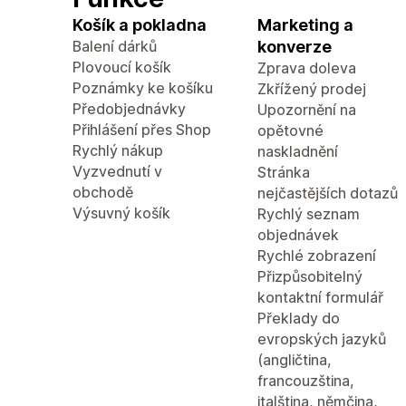
Košík a pokladna
Marketing a
Balení dárků
konverze
Plovoucí košík
Zprava doleva
Poznámky ke košíku
Zkřížený prodej
Předobjednávky
Upozornění na
Přihlášení přes Shop
opětovné
Rychlý nákup
naskladnění
Vyzvednutí v
Stránka
obchodě
nejčastějších dotazů
Výsuvný košík
Rychlý seznam
objednávek
Rychlé zobrazení
Přizpůsobitelný
kontaktní formulář
Překlady do
evropských jazyků
(angličtina,
francouzština,
italština, němčina,