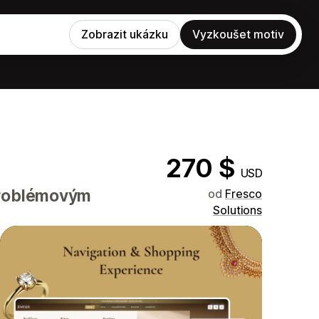
Zobrazit ukázku
Vyzkoušet motiv
270 $
USD
problémovým
od
Fresco
Solutions