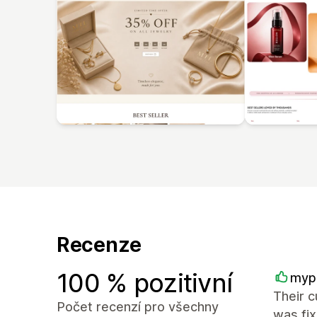
Recenze
100 % pozitivní
myp
Their c
Počet recenzí pro všechny
was fi