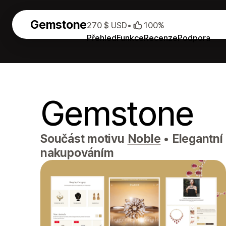
Gemstone
270 $ USD
•
100%
Přehled
Funkce
Recenze
Podpora
Gemstone
Součást motivu
Noble
•
Elegantní
nakupováním