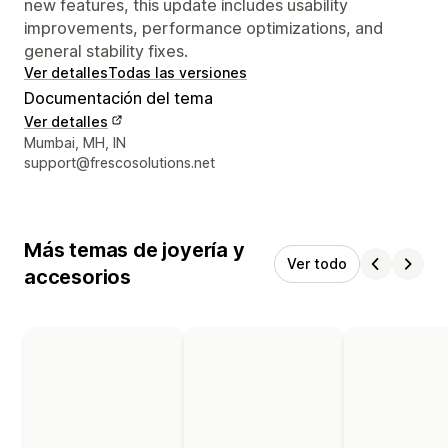
new features, this update includes usability
improvements, performance optimizations, and
general stability fixes.
Ver detalles
Todas las versiones
Documentación del tema
Ver detalles
Detalles de contacto del diseñador
Mumbai, MH, IN
support@frescosolutions.net
Más temas de joyería y
Ver todo
accesorios