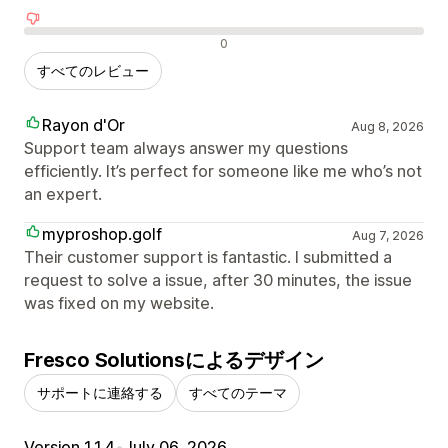
否定的なレビュー
0
すべてのレビュー
Rayon d'Or
Aug 8, 2026
Support team always answer my questions
efficiently. It’s perfect for someone like me who’s not
an expert.
myproshop.golf
Aug 7, 2026
Their customer support is fantastic. I submitted a
request to solve a issue, after 30 minutes, the issue
was fixed on my website.
Fresco Solutionsによるデザイン
サポートに連絡する
すべてのテーマ
Version 1.1.4
•
July 06, 2026