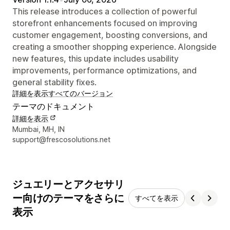
This release introduces a collection of powerful
storefront enhancements focused on improving
customer engagement, boosting conversions, and
creating a smoother shopping experience. Alongside
new features, this update includes usability
improvements, performance optimizations, and
general stability fixes.
詳細を表示
すべてのバージョン
テーマのドキュメント
詳細を表示
デザイナーの連絡先情報
Mumbai, MH, IN
support@frescosolutions.net
ジュエリーとアクセサリ
ー向けのテーマをさらに
すべてを表示
表示