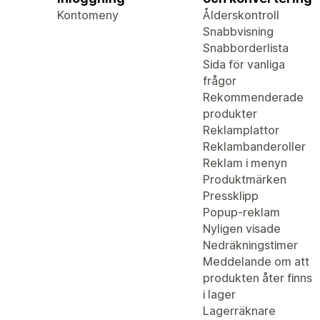
Kontomeny
Ålderskontroll
Snabbvisning
Snabborderlista
Sida för vanliga
frågor
Rekommenderade
produkter
Reklamplattor
Reklambanderoller
Reklam i menyn
Produktmärken
Pressklipp
Popup-reklam
Nyligen visade
Nedräkningstimer
Meddelande om att
produkten åter finns
i lager
Lagerräknare