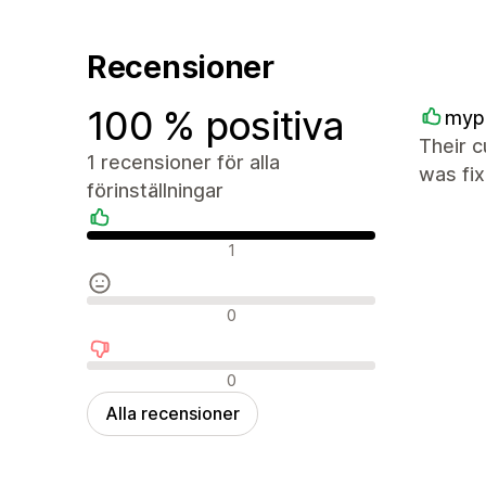
Recensioner
100 % positiva
myp
Their c
1 recensioner för alla
was fi
förinställningar
Positiva recensioner
1
Neutrala recensioner
0
Negativa recensioner
0
Alla recensioner