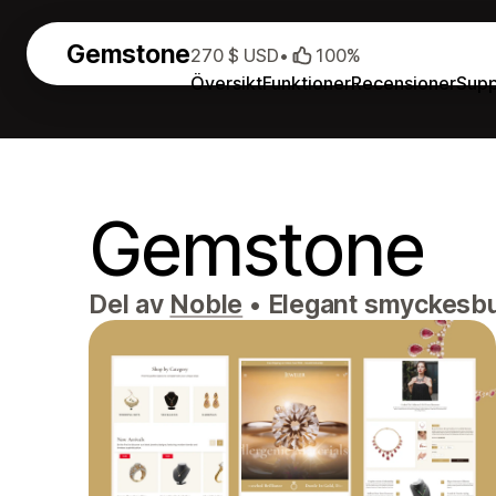
Gemstone
270 $ USD
•
100%
Översikt
Funktioner
Recensioner
Supp
Gemstone
Del av
Noble
•
Elegant smyckesbut