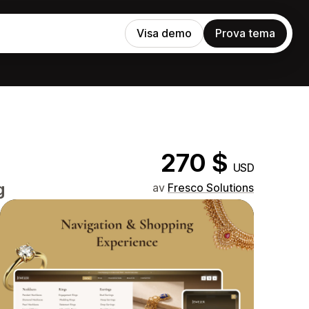
Visa demo
Prova tema
270 $
USD
g
av
Fresco Solutions