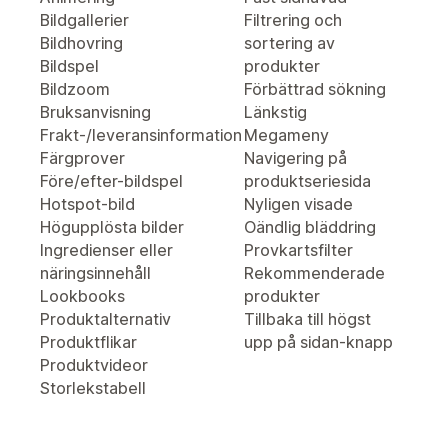
Bildgallerier
Filtrering och
Bildhovring
sortering av
Bildspel
produkter
Bildzoom
Förbättrad sökning
Bruksanvisning
Länkstig
Frakt-/leveransinformation
Megameny
Färgprover
Navigering på
Före/efter-bildspel
produktseriesida
Hotspot-bild
Nyligen visade
Högupplösta bilder
Oändlig bläddring
Ingredienser eller
Provkartsfilter
näringsinnehåll
Rekommenderade
Lookbooks
produkter
Produktalternativ
Tillbaka till högst
Produktflikar
upp på sidan-knapp
Produktvideor
Storlekstabell