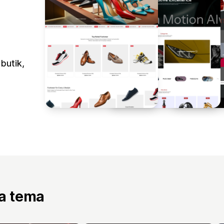
butik,
ta tema