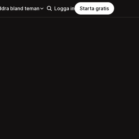
ddra bland teman
Logga in
Starta gratis