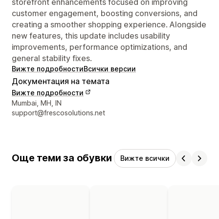
storefront enhancements focused on improving
customer engagement, boosting conversions, and
creating a smoother shopping experience. Alongside
new features, this update includes usability
improvements, performance optimizations, and
general stability fixes.
Вижте подробности
Всички версии
Документация на темата
Вижте подробности
Данни за връзка с дизайнера
Mumbai, MH, IN
support@frescosolutions.net
Още теми за обувки
Вижте всички