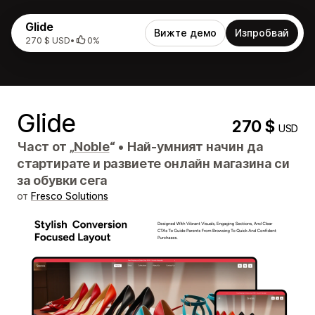
Glide
Вижте демо
Изпробвай
270 $ USD
•
0%
Glide
270 $
USD
Част от „
Noble
“
•
Най-умният начин да
стартирате и развиете онлайн магазина си
за обувки сега
от
Fresco Solutions