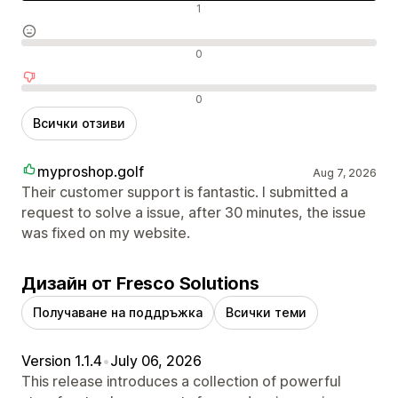
Положителни отзиви
1
Неутрални отзиви
0
Отрицателни отзиви
0
Всички отзиви
myproshop.golf
Aug 7, 2026
Their customer support is fantastic. I submitted a
request to solve a issue, after 30 minutes, the issue
was fixed on my website.
Дизайн от Fresco Solutions
Получаване на поддръжка
Всички теми
Version 1.1.4
•
July 06, 2026
This release introduces a collection of powerful