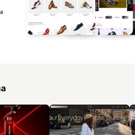
da
ma