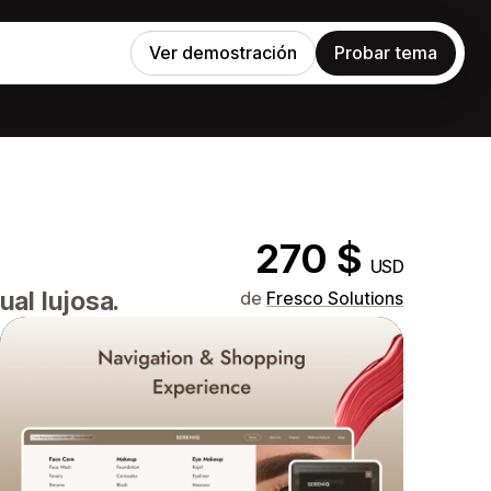
Ver demostración
Probar tema
270 $
USD
al lujosa.
de
Fresco Solutions