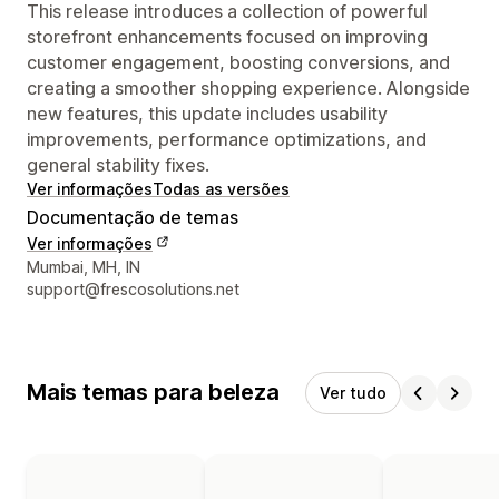
This release introduces a collection of powerful
storefront enhancements focused on improving
customer engagement, boosting conversions, and
creating a smoother shopping experience. Alongside
new features, this update includes usability
improvements, performance optimizations, and
general stability fixes.
Ver informações
Todas as versões
Documentação de temas
Ver informações
Informações de contato do designer
Mumbai, MH, IN
support@frescosolutions.net
Mais temas para beleza
Ver tudo