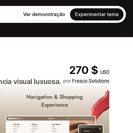
Ver demonstração
Experimentar tema
270 $
USD
ia visual luxuosa.
por
Fresco Solutions