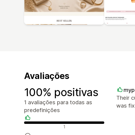
Avaliações
100% positivas
myp
Their c
1 avaliações para todas as
was fi
predefinições
Avaliações positivas
1