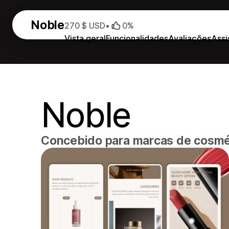
Noble
270 $ USD
•
0%
Vista geral
Funcionalidades
Avaliações
Assi
Noble
Concebido para marcas de cosméti