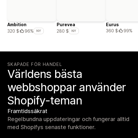
Ambition
Purevea
Eurus
360 $
99%
320 $
96%
280 $
NY
NY
SKAPADE FÖR HANDEL
Världens bästa
webbshoppar använder
Shopify-teman
Framtidssäkrat
Regelbundna uppdateringar och fungerar alltid
med Shopifys senaste funktioner.