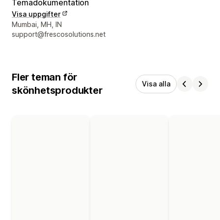
Temadokumentation
Visa uppgifter
Designerns kontaktuppgifter
Mumbai, MH, IN
support@frescosolutions.net
Fler teman för
Visa alla
skönhetsprodukter