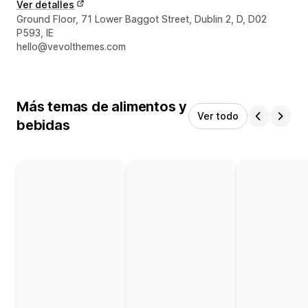
Ver detalles
Detalles de contacto del diseñador
Ground Floor, 71 Lower Baggot Street, Dublin 2, D, D02
P593, IE
hello@vevolthemes.com
Más temas de alimentos y
Ver todo
bebidas