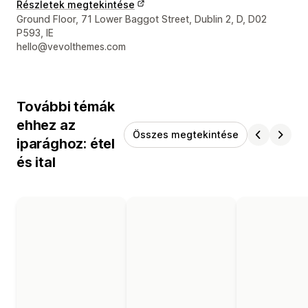
Részletek megtekintése
Dizájner kapcsolattartási adatai
Ground Floor, 71 Lower Baggot Street, Dublin 2, D, D02
P593, IE
hello@vevolthemes.com
További témák
ehhez az
Összes megtekintése
iparághoz: étel
és ital