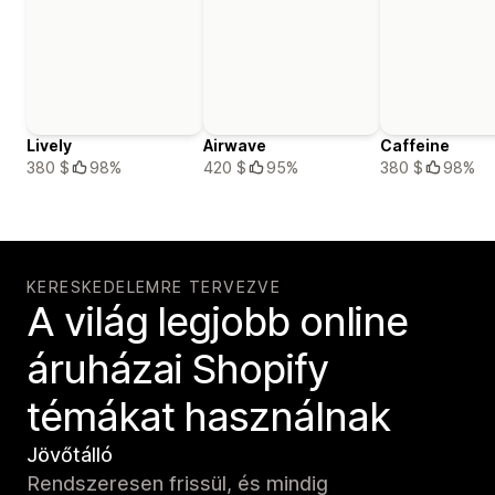
Lively
Airwave
Caffeine
380 $
98%
420 $
95%
380 $
98%
KERESKEDELEMRE TERVEZVE
A világ legjobb online
áruházai Shopify
témákat használnak
Jövőtálló
Rendszeresen frissül, és mindig