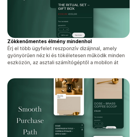
Zökkenőmentes élmény mindenhol
Érj el több ügyfelet reszponzív dizájnnal, amely
gyönyörűen néz ki és tökéletesen működik minden
eszközön, az asztali számítógéptől a mobilon át