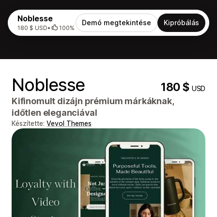
Noblesse
Demó megtekintése
Kipróbálás
180 $ USD
•
100%
Noblesse
180 $
USD
Kifinomult dizájn prémium márkáknak,
időtlen eleganciával
Készítette:
Vevol Themes