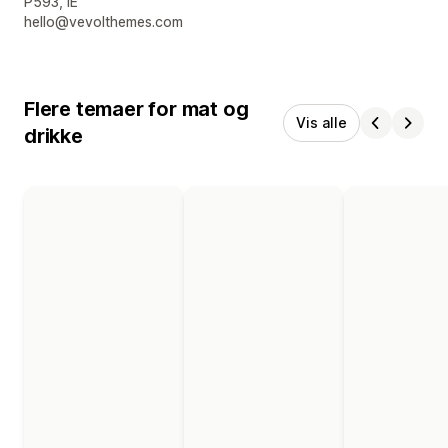
P593, IE
hello@vevolthemes.com
Flere temaer for mat og
Vis alle
drikke