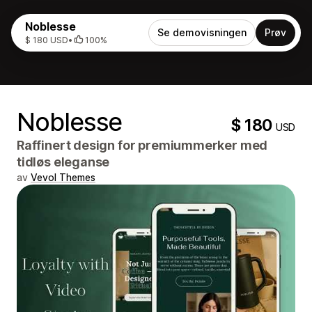
Noblesse
Se demovisningen
Prøv
$ 180 USD
•
100%
Noblesse
$ 180
USD
Raffinert design for premiummerker med
tidløs eleganse
av
Vevol Themes