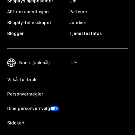
Shopifys hjelpesenter
Om
API-dokumentasjon
Partnere
Shopify-fellesskapet
Juridisk
Blogger
Tjenestestatus
Vilkår for bruk
Personvernregler
Dine personvernvalg
Sidekart