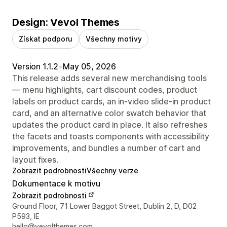
Design: Vevol Themes
Získat podporu
Všechny motivy
Version 1.1.2
•
May 05, 2026
This release adds several new merchandising tools
— menu highlights, cart discount codes, product
labels on product cards, an in-video slide-in product
card, and an alternative color swatch behavior that
updates the product card in place. It also refreshes
the facets and toasts components with accessibility
improvements, and bundles a number of cart and
layout fixes.
Zobrazit podrobnosti
Všechny verze
Dokumentace k motivu
Zobrazit podrobnosti
Kontaktní údaje designéra
Ground Floor, 71 Lower Baggot Street, Dublin 2, D, D02
P593, IE
hello@vevolthemes.com