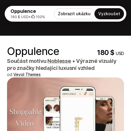
Oppulence
Zobrazit ukázku
Vyzkoušet
180 $ USD
•
100%
Oppulence
180 $
USD
Součást motivu
Noblesse
•
Výrazné vizuály
pro značky hledající luxusní vzhled
od
Vevol Themes