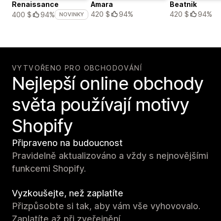
Renaissance
Amara
Beatnik
420 $
94%
420 $
94%
400 $
94%
NOVINKY
VYTVOŘENO PRO OBCHODOVÁNÍ
Nejlepší online obchody
světa používají motivy
Shopify
Připraveno na budoucnost
Pravidelně aktualizováno a vždy s nejnovějšími
funkcemi Shopify.
Vyzkoušejte, než zaplatíte
Přizpůsobte si tak, aby vám vše vyhovovalo.
Zaplatíte až při zveřejnění.