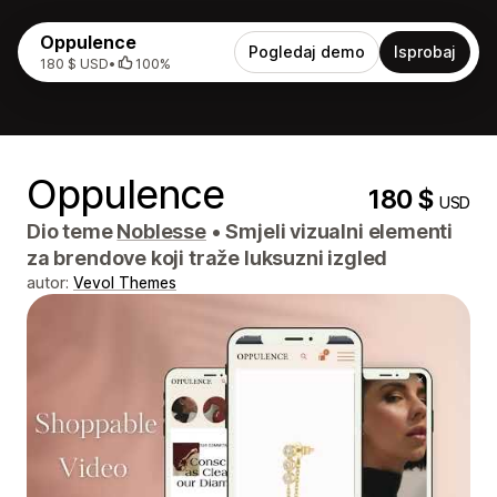
Oppulence
Pogledaj demo
Isprobaj
180 $ USD
•
100%
Oppulence
180 $
USD
Dio teme
Noblesse
•
Smjeli vizualni elementi
za brendove koji traže luksuzni izgled
autor:
Vevol Themes