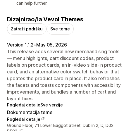
can help further.
Dizajnirao/la Vevol Themes
Zatraži podršku
Sve teme
Version 1.1.2
•
May 05, 2026
This release adds several new merchandising tools
— menu highlights, cart discount codes, product
labels on product cards, an in-video slide-in product
card, and an alternative color swatch behavior that
updates the product card in place. It also refreshes
the facets and toasts components with accessibility
improvements, and bundles a number of cart and
layout fixes.
Pogledaj detalje
Sve verzije
Dokumentacija teme
Pogledaj detalje
Podaci za kontakt dizajnera
Ground Floor, 71 Lower Baggot Street, Dublin 2, D, D02