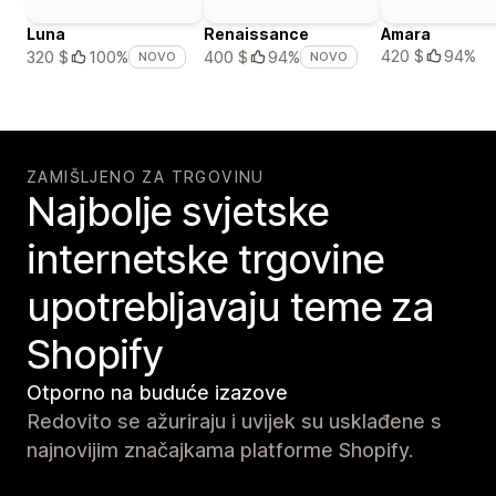
Luna
Renaissance
Amara
420 $
94%
320 $
100%
400 $
94%
NOVO
NOVO
ZAMIŠLJENO ZA TRGOVINU
Najbolje svjetske
internetske trgovine
upotrebljavaju teme za
Shopify
Otporno na buduće izazove
Redovito se ažuriraju i uvijek su usklađene s
najnovijim značajkama platforme Shopify.