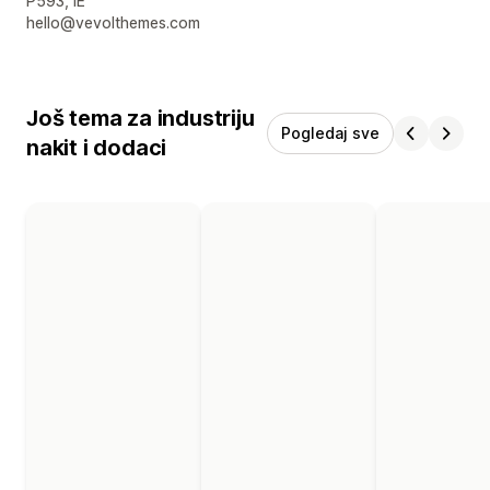
P593, IE
hello@vevolthemes.com
Još tema za industriju
Pogledaj sve
nakit i dodaci