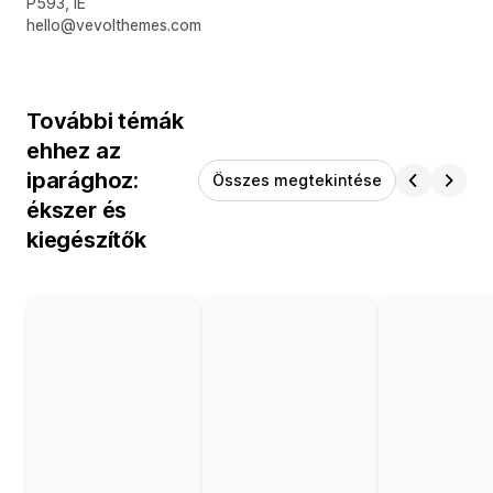
P593, IE
hello@vevolthemes.com
További témák
ehhez az
iparághoz:
Összes megtekintése
ékszer és
kiegészítők