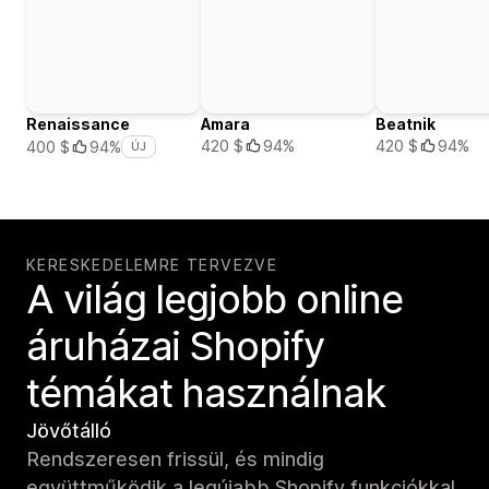
Renaissance
Amara
Beatnik
420 $
94%
420 $
94%
400 $
94%
ÚJ
KERESKEDELEMRE TERVEZVE
A világ legjobb online
áruházai Shopify
témákat használnak
Jövőtálló
Rendszeresen frissül, és mindig
együttműködik a legújabb Shopify funkciókkal.