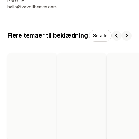
P593, IE
hello@vevolthemes.com
Flere temaer til beklædning
Se alle