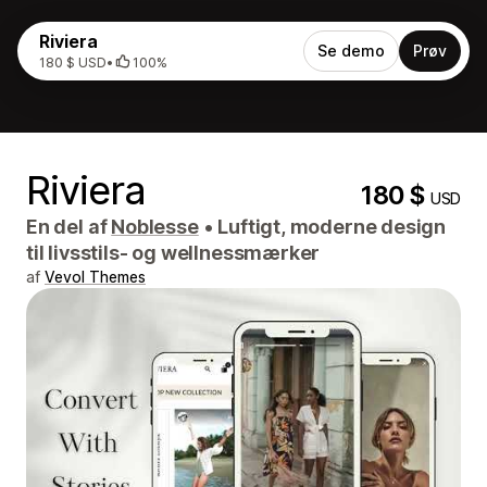
Riviera
Se demo
Prøv
180 $ USD
•
100%
Riviera
180 $
USD
En del af
Noblesse
•
Luftigt, moderne design
til livsstils- og wellnessmærker
af
Vevol Themes