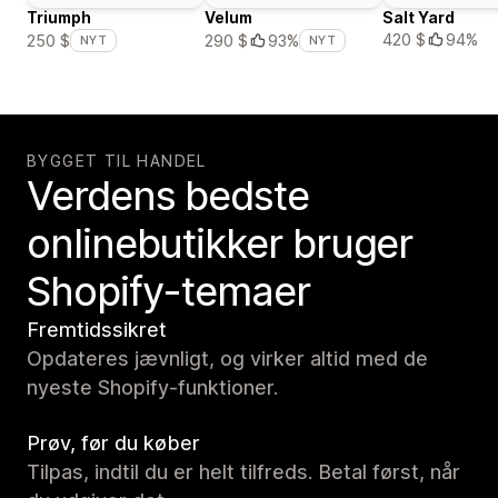
Triumph
Velum
Salt Yard
420 $
94%
250 $
290 $
93%
NYT
NYT
BYGGET TIL HANDEL
Verdens bedste
onlinebutikker bruger
Shopify-temaer
Fremtidssikret
Opdateres jævnligt, og virker altid med de
nyeste Shopify-funktioner.
Prøv, før du køber
Tilpas, indtil du er helt tilfreds. Betal først, når