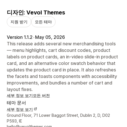
디자인: Vevol Themes
지원 받기
모든 테마
Version 1.1.2
•
May 05, 2026
This release adds several new merchandising tools
— menu highlights, cart discount codes, product
labels on product cards, an in-video slide-in product
card, and an alternative color swatch behavior that
updates the product card in place. It also refreshes
the facets and toasts components with accessibility
improvements, and bundles a number of cart and
layout fixes.
세부 정보 보기
모든 버전
테마 문서
세부 정보 보기
디자이너 연락처 세부 정보
Ground Floor, 71 Lower Baggot Street, Dublin 2, D, D02
P593, IE
hello@vevolthemes.com