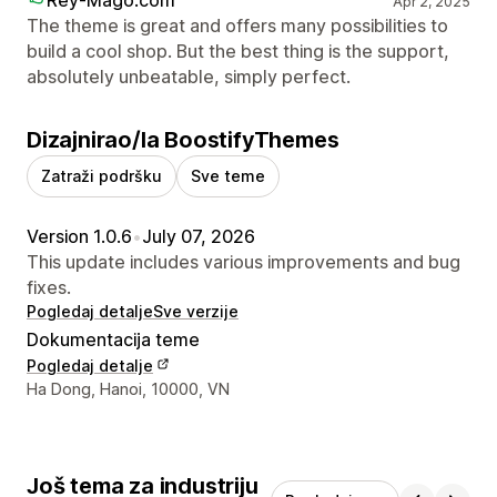
Apr 2, 2025
The theme is great and offers many possibilities to
build a cool shop. But the best thing is the support,
absolutely unbeatable, simply perfect.
Dizajnirao/la BoostifyThemes
Zatraži podršku
Sve teme
Version 1.0.6
•
July 07, 2026
This update includes various improvements and bug
fixes.
Pogledaj detalje
Sve verzije
Dokumentacija teme
Pogledaj detalje
Podaci za kontakt dizajnera
Ha Dong, Hanoi, 10000, VN
Još tema za industriju