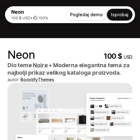
Neon
Pogledaj demo
Isprobaj
100 $ USD
•
100%
Neon
100 $
USD
Dio teme
Noire
•
Moderna elegantna tema za
najbolji prikaz velikog kataloga proizvoda.
autor:
BoostifyThemes