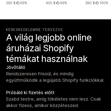
390 $
99%
400 $
99%
380 $
100%
KERESKEDELEMRE TERVEZVE
A világ legjobb online
áruházai Shopify
témákat használnak
Jövőtálló
Rendszeresen frissül, és mindig
együttműködik a legújabb Shopify funkciókkal.
Próbáld ki fizetés előtt
Szabd testre, amíg tökéletes nem lesz. Csak
akkor fizess, amikor közzéteszed.