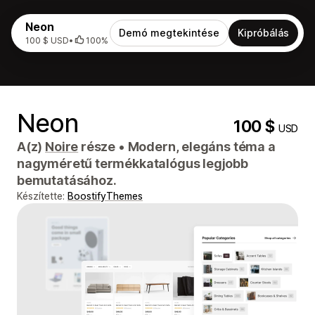
Neon
Demó megtekintése
Kipróbálás
100 $ USD
•
100%
Neon
100 $
USD
A(z)
Noire
része
•
Modern, elegáns téma a
nagyméretű termékkatalógus legjobb
bemutatásához.
Készítette:
BoostifyThemes