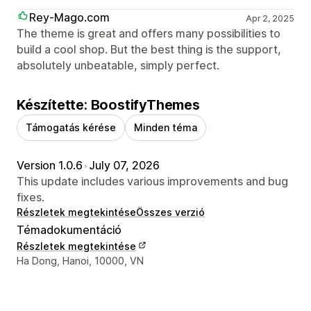
Rey-Mago.com
Apr 2, 2025
The theme is great and offers many possibilities to
build a cool shop. But the best thing is the support,
absolutely unbeatable, simply perfect.
Készítette: BoostifyThemes
Támogatás kérése
Minden téma
Version 1.0.6
•
July 07, 2026
This update includes various improvements and bug
fixes.
Részletek megtekintése
Összes verzió
Témadokumentáció
Részletek megtekintése
Dizájner kapcsolattartási adatai
Ha Dong, Hanoi, 10000, VN