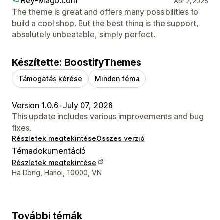
Rey-Mago.com
Apr 2, 2025
The theme is great and offers many possibilities to
build a cool shop. But the best thing is the support,
absolutely unbeatable, simply perfect.
Készítette: BoostifyThemes
Támogatás kérése
Minden téma
Version 1.0.6
•
July 07, 2026
This update includes various improvements and bug
fixes.
Részletek megtekintése
Összes verzió
Témadokumentáció
Részletek megtekintése
Dizájner kapcsolattartási adatai
Ha Dong, Hanoi, 10000, VN
További témák