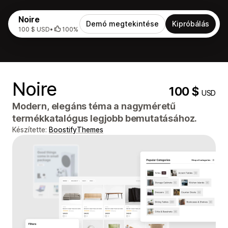
Noire
Demó megtekintése
Kipróbálás
100 $ USD
•
100%
Noire
100 $
USD
Modern, elegáns téma a nagyméretű
termékkatalógus legjobb bemutatásához.
Készítette:
BoostifyThemes