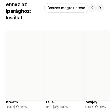
ehhez az
Összes megtekintése
iparághoz:
kisállat
Breath
Tails
Rawjoy
360 $
99%
380 $
100%
400 $
98%