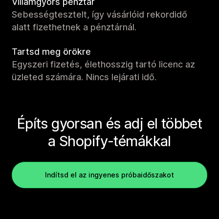
Villámgyors pénztár
Sebességtesztelt, így vásárlóid rekordidő
alatt fizethetnek a pénztárnál.
Tartsd meg örökre
Egyszeri fizetés, élethosszig tartó licenc az
üzleted számára. Nincs lejárati idő.
Építs gyorsan és adj el többet
a Shopify-témákkal
Indítsd el az ingyenes próbaidőszakot